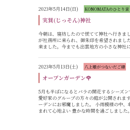
2023年5月14日(日)
KONOMATAのひとり言
実巽(じっそん)神社
今朝は、寝坊したので慌てて神社へ行きまし
が社務所に来られ、御朱印を希望されました
来ました。今までも出雲地方の小さな神社
2023年5月13日(土)
八上姫がつないだご縁
オープンガーデン🌹
5月も半ばになるとバラの開花するシーズン
愛好家のグループの方々の庭が公開されます
ーデンにお邪魔しました。 小雨模様の中、
まれて心地よい 豊かな時間を過ごしました