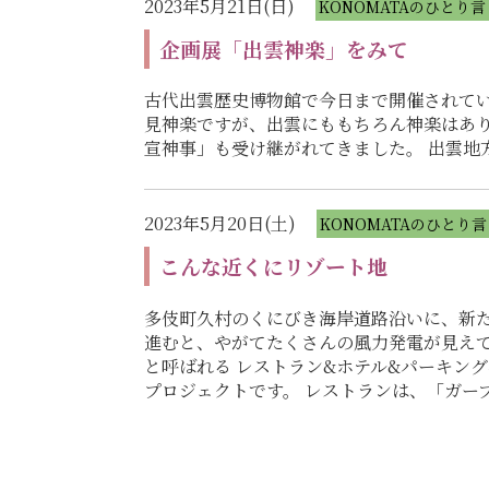
2023年5月21日(日)
KONOMATAのひとり言
企画展「出雲神楽」をみて
古代出雲歴史博物館で今日まで開催されてい
見神楽ですが、出雲にももちろん神楽はあ
宣神事」も受け継がれてきました。 出雲
2023年5月20日(土)
KONOMATAのひとり言
こんな近くにリゾート地
多伎町久村のくにびき海岸道路沿いに、新た
進むと、やがてたくさんの風力発電が見えて
と呼ばれる レストラン&ホテル&パーキン
プロジェクトです。 レストランは、「ガ