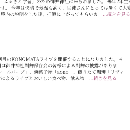
「ふるさと学習」のため御井神社に来られました。 毎年2年
す。 今年は快晴で気温も高く、生徒さんにとっては暑くて大
神社境内の説明をした後、拝殿に上がってもらいま
...続きを見
き続き2回目のKONOMATAライブを開催することになりました。 4
回は御井神社剣舞保存会の皆様による剣舞の披露がありま
ン「ルバーブ」、焼菓子屋「aono」、煎りたて珈琲「リヴィ
演者によるライブとおいしい食べ物、飲み物
...続きを見る