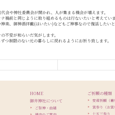
総代会や神社委員会が開かれ、人が集まる機会が増えます。
ロナ禍前と同じように取り組めるものは行ないたいと考えてい
神楽、御神酒拝戴(はいたい)などもご神事なので復活したい
ナの不安が和らいだ気がします。
しずつ制限のない元の暮らしに戻れるようにお祈り致します。
HOME
ご祈願の種類
御井神社について
安産祈願（着
宮参り（お宮
ご祭神・由緒
七五三参り
境内のご案内