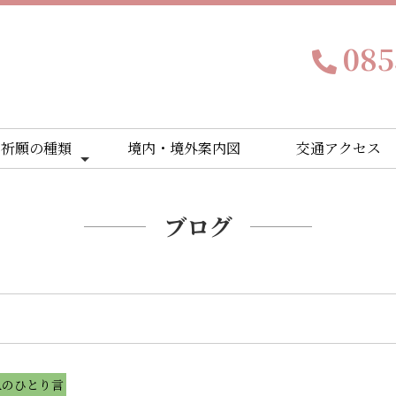
085
ご祈願の種類
境内・境外案内図
交通アクセス
ブログ
TAのひとり言