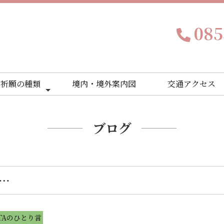
085
ご祈願の種類
境内・境外案内図
交通アクセス
ブログ
…
ATAのひとり言