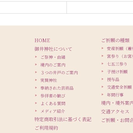
HOME
ご祈願の種類
御井神社について
安産祈願（着
宮参り（お宮
ご祭神・由緒
七五三参り
境内のご案内
子授け祈願
３つの井戸のご案内
授与品
実巽神社
交通安全祈願
奉納された芸術品
年間行事
参拝者の歓び
境内・境外案
よくある質問
メディア紹介
交通アクセス
特定商取引法に基づく表記
ご祈願・お問
ご利用規約