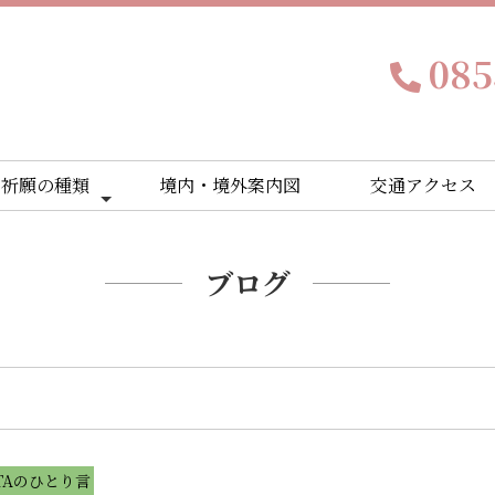
085
ご祈願の種類
境内・境外案内図
交通アクセス
ブログ
TAのひとり言