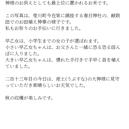
神様のお供えとしても最上位に置かれるお米です。
この写真は、斐川町今在家に鎮座する春日神社の、献穀
田でのお田植え神事の様子です。
私もお祭りのお手伝いに行きました。
早乙女は、小学生までの女の子が選ばれます。
小さい早乙女ちゃんは、お父さんと一緒に恐る恐る田ん
ぼに入りました。
大きい早乙女ちゃんは、慣れた手付きで手早く苗を植え
ていました。
二百十三年目の今日は、産土(うぶすな)の大神様に見守
っていただき素晴らしいお天気でした。
秋の収穫が楽しみです。